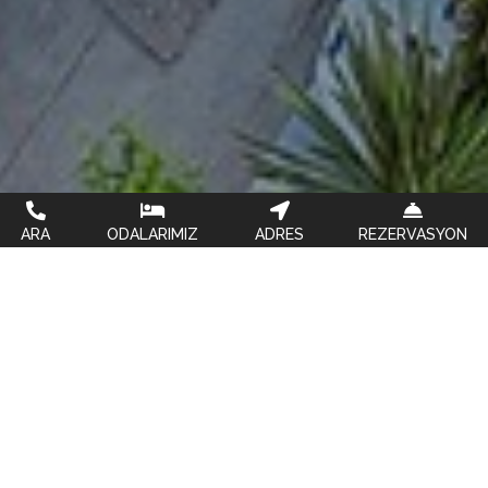
ARA
ODALARIMIZ
ADRES
REZERVASYON